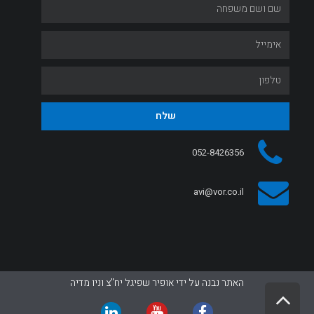
שלח
052-8426356
avi@vor.co.il
האתר נבנה על ידי אופיר שפיגל יח"צ וניו מדיה
גלילה